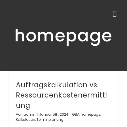
Zum
Inhalt
Tog
springen
homepage
Navi
Auftragskalkulation vs. Ressourcenkostenermittlung
Auftragskalkulation vs.
Ressourcenkostenermittl
ung
Von
admin
|
Januar 5th, 2024
|
GBA
,
homepage
,
Kalkulation
,
Terminplanung